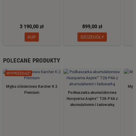
3 190,00 zł
899,00 zł
KUP
SZCZEGÓŁY
POLECANE PRODUKTY
WYPRZEDAŻ!
Myjka ciśnieniowa Karcher K 2
Myjk
Premium
Podkaszarka akumulatorowa
Husqvarna Aspire™ T28-P4A z
akumulatorem i ładowarką