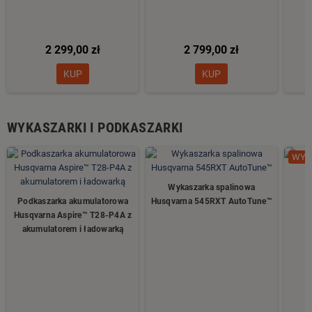
2 299,00 zł
2 799,00 zł
KUP
KUP
WYKASZARKI I PODKASZARKI
WYP
Wykaszarka spalinowa
W
Podkaszarka akumulatorowa
Husqvarna 545RXT AutoTune™
Husqvarna Aspire™ T28-P4A z
akumulatorem i ładowarką