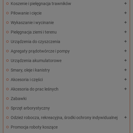
Koszenie i pielęgnacja trawników
add
Piłowanie i cięcie
add
Wykaszanie i wycinanie
add
Pielęgnacja ziemi i terenu
add
Urządzenia do czyszczenia
add
Agregaty prądotwórcze i pompy
add
Urządzenia akumulatorowe
add
Smary, oleje i kanistry
add
Akcesoria i części
add
Akcesoria do prac leśnych
add
Zabawki
Sprzęt arborystyczny
Odzież robocza, rekreacyjna, środki ochrony indywidualnej
add
Promocja roboty koszące