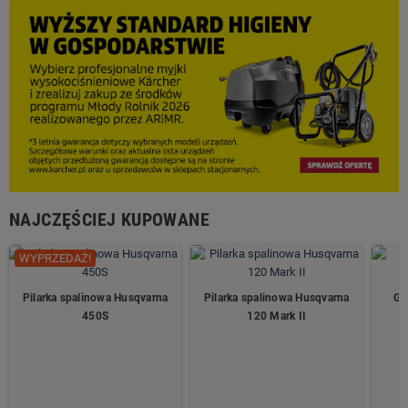
NAJCZĘŚCIEJ KUPOWANE
WYPRZEDAŻ!
Pilarka spalinowa Husqvarna
Pilarka spalinowa Husqvarna
Gl
450S
120 Mark II