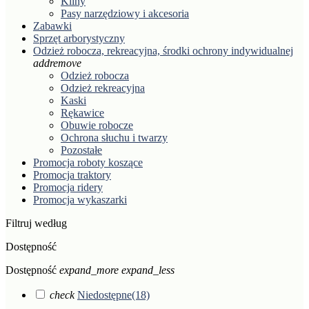
Kliny
Pasy narzędziowy i akcesoria
Zabawki
Sprzęt arborystyczny
Odzież robocza, rekreacyjna, środki ochrony indywidualnej
add
remove
Odzież robocza
Odzież rekreacyjna
Kaski
Rękawice
Obuwie robocze
Ochrona słuchu i twarzy
Pozostałe
Promocja roboty koszące
Promocja traktory
Promocja ridery
Promocja wykaszarki
Filtruj według
Dostępność
Dostępność
expand_more
expand_less
check
Niedostępne
(18)