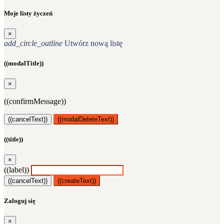
Moje listy życzeń
×
add_circle_outline
Utwórz nową listę
((modalTitle))
×
((confirmMessage))
((cancelText))
((modalDeleteText))
((title))
×
((label))
((cancelText))
((createText))
Zaloguj się
×