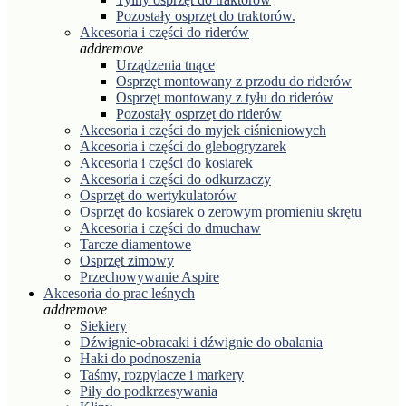
Pozostały osprzęt do traktorów.
Akcesoria i części do riderów
add
remove
Urządzenia tnące
Osprzęt montowany z przodu do riderów
Osprzęt montowany z tyłu do riderów
Pozostały osprzęt do riderów
Akcesoria i części do myjek ciśnieniowych
Akcesoria i części do glebogryzarek
Akcesoria i części do kosiarek
Akcesoria i części do odkurzaczy
Osprzęt do wertykulatorów
Osprzęt do kosiarek o zerowym promieniu skrętu
Akcesoria i części do dmuchaw
Tarcze diamentowe
Osprzęt zimowy
Przechowywanie Aspire
Akcesoria do prac leśnych
add
remove
Siekiery
Dźwignie-obracaki i dźwignie do obalania
Haki do podnoszenia
Taśmy, rozpylacze i markery
Piły do podkrzesywania