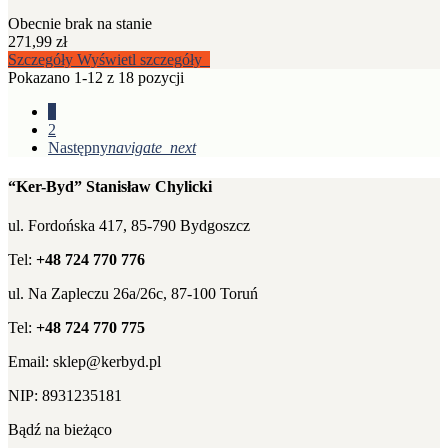
Obecnie brak na stanie
271,99 zł
Szczegóły
Wyświetl szczegóły
Pokazano 1-12 z 18 pozycji
1
2
Następny
navigate_next
“Ker-Byd” Stanisław Chylicki
ul. Fordońska 417, 85-790 Bydgoszcz
Tel:
+48 724 770 776
ul. Na Zapleczu 26a/26c, 87-100 Toruń
Tel:
+48 724 770 775
Email: sklep@kerbyd.pl
NIP: 8931235181
Bądź na bieżąco