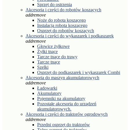
Sprzęt do ostrzenia
Akcesoria i części do robotów koszących
add
remove
Noże do robota koszącego
Instalacja robota koszącego
Osprzęt do robotów koszących
Akcesoria i części do wykaszarek i podkaszarek
add
remove
Głowice żyłkowe
Żyłki tnące
Tarcze tnące do trawy
Tarcze tnące
Szelki
Osprzęt do podkaszarek i wykaszarek Combi
Akcesoria do maszyn akumulatorowych
add
remove
Ładowarki
Akumulatory
Pojemniki na akumulatory
Pozostałe akcesoria do urządzeń
akumulatorowych.
Akcesoria i części do traktorów ogrodowych
add
remove
Przedni osprzęt do traktorów
Tylny osprzęt do traktorów