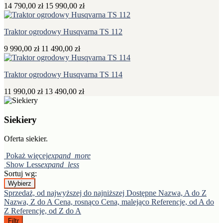
14 790,00 zł
15 990,00 zł
Traktor ogrodowy Husqvarna TS 112
9 990,00 zł
11 490,00 zł
Traktor ogrodowy Husqvarna TS 114
11 990,00 zł
13 490,00 zł
Siekiery
Oferta siekier.
Pokaż więcej
expand_more
Show Less
expand_less
Sortuj wg:
Wybierz
Sprzedaż, od najwyższej do najniższej
Dostępne
Nazwa, A do Z
Nazwa, Z do A
Cena, rosnąco
Cena, malejąco
Referencje, od A do
Z
Referencje, od Z do A
Filtr