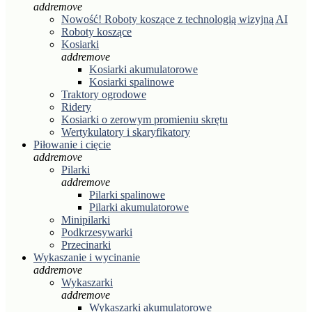
add
remove
Nowość! Roboty koszące z technologią wizyjną AI
Roboty koszące
Kosiarki
add
remove
Kosiarki akumulatorowe
Kosiarki spalinowe
Traktory ogrodowe
Ridery
Kosiarki o zerowym promieniu skrętu
Wertykulatory i skaryfikatory
Piłowanie i cięcie
add
remove
Pilarki
add
remove
Pilarki spalinowe
Pilarki akumulatorowe
Minipilarki
Podkrzesywarki
Przecinarki
Wykaszanie i wycinanie
add
remove
Wykaszarki
add
remove
Wykaszarki akumulatorowe