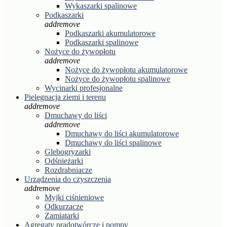
Wykaszarki spalinowe
Podkaszarki
add
remove
Podkaszarki akumulatorowe
Podkaszarki spalinowe
Nożyce do żywopłotu
add
remove
Nożyce do żywopłotu akumulatorowe
Nożyce do żywopłotu spalinowe
Wycinarki profesjonalne
Pielęgnacja ziemi i terenu
add
remove
Dmuchawy do liści
add
remove
Dmuchawy do liści akumulatorowe
Dmuchawy do liści spalinowe
Glebogryzarki
Odśnieżarki
Rozdrabniacze
Urządzenia do czyszczenia
add
remove
Myjki ciśnieniowe
Odkurzacze
Zamiatarki
Agregaty prądotwórcze i pompy