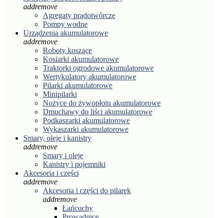
add
remove
Agregaty prądotwórcze
Pompy wodne
Urządzenia akumulatorowe
add
remove
Roboty koszące
Kosiarki akumulatorowe
Traktorki ogrodowe akumulatorowe
Wertykulatory akumulatorowe
Pilarki akumulatorowe
Minipilarki
Nożyce do żywopłotu akumulatorowe
Dmuchawy do liści akumulatorowe
Podkaszarki akumulatorowe
Wykaszarki akumulatorowe
Smary, oleje i kanistry
add
remove
Smary i oleje
Kanistry i pojemniki
Akcesoria i części
add
remove
Akcesoria i części do pilarek
add
remove
Łańcuchy
Prowadnice