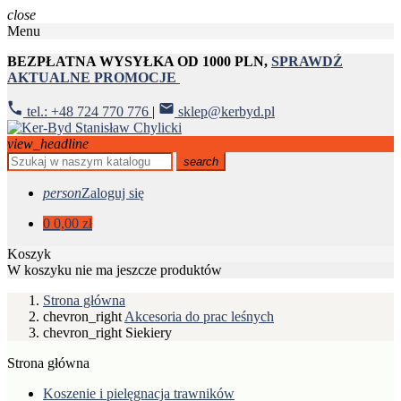
close
Menu
BEZPŁATNA WYSYŁKA OD 1000 PLN,
SPRAWDŹ
AKTUALNE PROMOCJE
tel.: +48 724 770 776
|
sklep@kerbyd.pl
view_headline
search
person
Zaloguj się
0
0,00 zł
Koszyk
W koszyku nie ma jeszcze produktów
Strona główna
chevron_right
Akcesoria do prac leśnych
chevron_right
Siekiery
Strona główna
Koszenie i pielęgnacja trawników